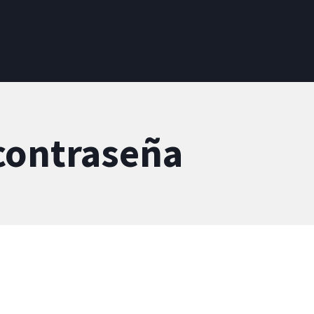
User account menu
 de ayuda a la navegac
 contraseña