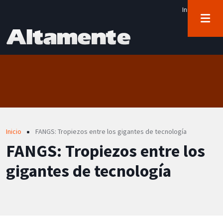
User account menu
Pasar al contenido principal
Iniciar sesión
Sobrescribir enlaces de ayuda a 
Inicio
FANGS: Tropiezos entre los gigantes de tecnología
FANGS: Tropiezos entre los
gigantes de tecnología